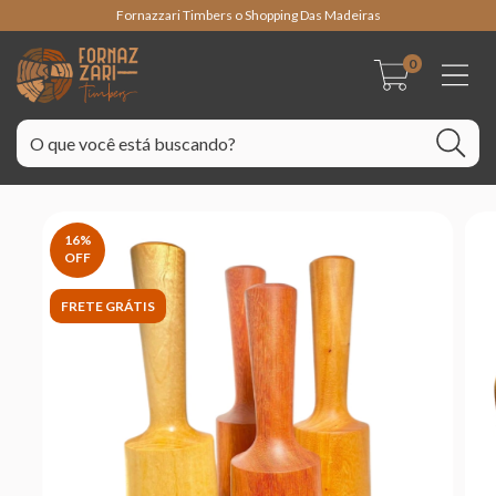
Fornazzari Timbers o Shopping Das Madeiras
0
16
%
OFF
FRETE GRÁTIS